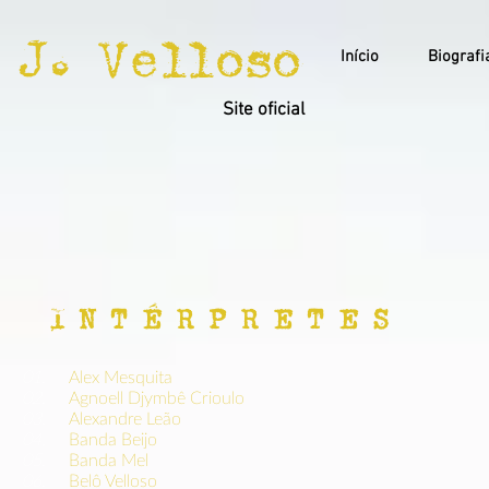
J. Velloso
Início
Biografi
Site oficial
I N T É R P R E T E S
01.
Alex Mesquita
02.
Agnoell Djymbê Crioulo
03.
Alexandre Leão
04.
Banda Beijo
05.
Banda Mel
06.
Belô Velloso