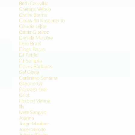
07.
Beth Carvalho
08.
Caetano Veloso
09.
Carlos Barros
10.
Carlos do Nascimento
11.
Claudia Leitte
12.
Clécia Queiroz
13.
Daniela Mercury
14.
Dino Brasil
15.
Diogo Poças
16.
DJ Patife
17.
DJ Sankofa
18.
Doces Bárbaros
19.
Gal Costa
20.
Gerônimo Santana
21.
Gilberto Gil
22.
Gonzaga Leal
23.
Griot
24.
Herbert Vianna
25.
Illy
26.
Ivete Sangalo
27.
Joanna
28.
Jorge Mautner
29.
Jorge Vercillo
30.
Juliana Ribeiro