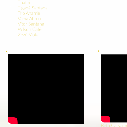
53.
Thathi
54.
Tiganá Santana
55.
Trio Anarriê
56.
Vânia Abreu
57.
Vitor Santana
58.
Wilson Café
59.
Zezé Mota
Beth Carvalho