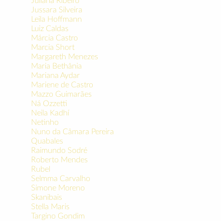
31.
Jussara Silveira
32.
Leila Hoffmann
33.
Luiz Caldas
34.
Márcia Castro
35.
Marcia Short
36.
Margareth Menezes
37.
Maria Bethânia
38.
Mariana Aydar
39.
Mariene de Castro
40.
Mazzo Guimarães
41.
Ná Ozzetti
42.
Neila Kadhí
43.
Netinho
44.
Nuno da Câmara Pereira
45.
Quabales
46.
Raimundo Sodré
47.
Roberto Mendes
48.
Rubel
49.
Selmma Carvalho
50.
Simone Moreno
51.
Skanibais
52.
Stella Maris
53.
Targino Gondim