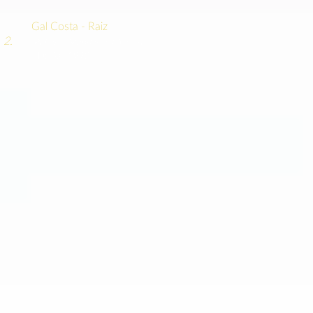
Gal Costa - Raiz
2.
(Roberto Mendes e J. Velloso)
CD: Gal, 1992