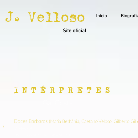
J. Velloso
Início
Biografi
Site oficial
I N T É R P R E T E S
Gal Costa
Doces Bárbaros
(Maria Bethânia, Caetano Veloso, Gilberto Gil 
1.
(J. Velloso)
DVD: Outros doces Bábaros, 2002