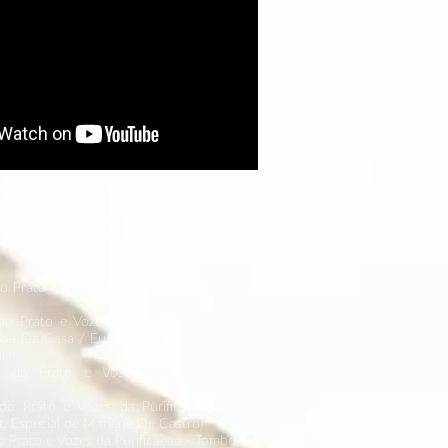
m acima para ouvir o disco completo.
s faixas individualmente,
clique aqui
ou nas
musicas abaixo:
o Prato e Vozes da Purificação - Abertura
do Prato e Vozes da Purificação - Quem
a Da Casa / Eu Vim Aqui (Part. Especial
ia)
 do Prato e Vozes da Purificação -
ó
do Prato e Vozes da Purificação - Casa
t. Especial de Mariene De Castro)
 Prato e Vozes da Purificação - Tombo Do