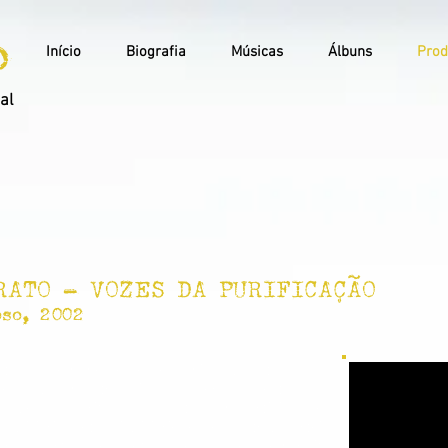
o
Início
Biografia
Músicas
Álbuns
Prod
ial
RATO - VOZES DA PURIFICAÇÃO
oso, 2002
aetano quem me deu esse caminho", contou Dona
 Velloso, com patrocínio do governo do estado da
Vozes da Purificação” conta com participações
ão, Maria Bethânia, Mariene de Castro, Cortejo
 Erlon Portugal e Caetano Veloso, de quem Edith