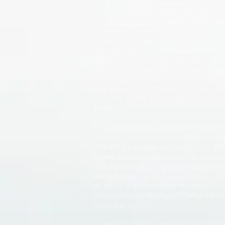
uma das músicas, de autoria de Pe. 
roda de domínio público que cresc
tive a vontade de convidar Edith p
relembrar a participação dela no dis
aceitou com alegria. Logo vi a nece
Convidei algumas cantoras do “Cor
pessoas da terra, que gostam muit
grupo. Para identificar o grupo n
homenagem à padroeira da cidade, N
elas gravaram o samba no CD do Ros
CD com Edith, pois imaginei que seri
bonito.
​ Conversei com Elias Filho e pedi pa
o projeto. Com o projeto aprovado, fu
com ela para saber os sambas que ela 
ela me apresentasse outros sambas alé
como presentes surpreendentes para o 
sambas mais curtos fui adaptando uns
de três a quatro minutos de duração por
percussionistas Badega e Dailha Mend
participar do CD.
Desde o início eu desejei que o disco