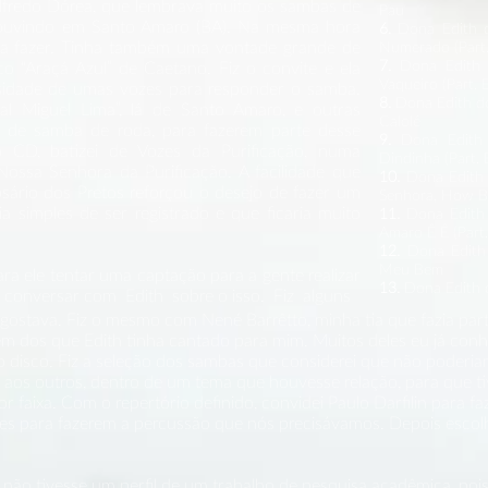
Alfredo Dórea, que lembrava muito os sambas de
Pau
i ouvindo em Santo Amaro (BA). Na mesma hora
6.
Dona Edith d
ara fazer. Tinha também uma vontade grande de
Numerado (Part.
7.
Dona Edith 
co “Araçá Azul” de Caetano. Fiz o convite e ela
Vaqueiro (Part. 
ssidade de umas vozes para responder o samba.
8.
Dona Edith do
al Miguel Lima”, lá de Santo Amaro, e outras
Calolé
o de samba de roda, para fazerem parte desse
9.
Dona Edith 
o CD, batizei de Vozes da Purificação, numa
Dindinha (Part. 
ossa Senhora da Purificação. A facilidade que
10.
Dona Edith 
ário dos Pretos reforçou o desejo de fazer um
Senhora, How Be
a simples de ser registrado e que ficaria muito
11.
Dona Edith 
Amaro Ê Ê (Part.
12.
Dona Edith 
Meu Bem
ra ele tentar uma captação para a gente realizar
13.
Dona Edith d
i conversar com Edith sobre o isso. Fiz alguns
gostava. Fiz o mesmo com Nené Barrêtto, minha tia que fazia part
m dos que Edith tinha cantado para mim. Muitos deles eu já conhe
disco. Fiz a seleção dos sambas que considerei que não poderiam
 aos outros, dentro de um tema que houvesse relação, para que t
 faixa. Com o repertório definido, convidei Paulo Darfilin para fa
es para fazerem a percussão que nós precisávamos. Depois escolh
 não tivesse um perfil de um trabalho de pesquisa acadêmica, pois