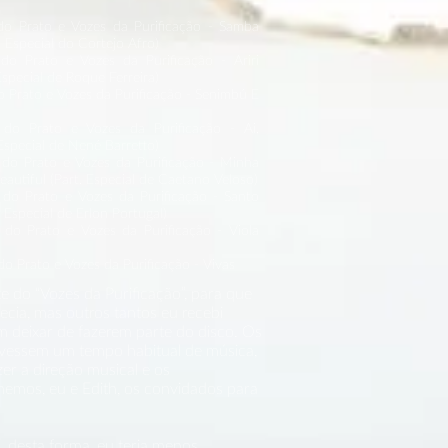
o Prato e Vozes da Purificação - Samba
 Especial do Cortejo Afro)
do Prato e Vozes da Purificação - Ariri
Especial de Roque Ferreira)
 Prato e Vozes da Purificação - Senimbú E
do Prato e Vozes da Purificação - Ai,
Especial de Nené Barretto)
do Prato e Vozes da Purificação - Minha
autiful (Part. Especial de Caetano Veloso)
do Prato e Vozes da Purificação - Santo
 Especial de Erlon Portugal)
do Prato e Vozes da Purificação - Viola
o Prato e Vozes da Purificação - Vivas
e do “Vozes da Purificação”, para que
cia, mas outros tantos eu recebi
 deixar de fazerem parte do disco. Os
ivessem um tempo habitual de música,
zer a direção musical e os
emos, eu e Edith, os convidados para
, desta forma, eu teria menos