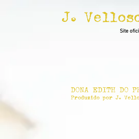
J. Vellos
Site ofic
DONA EDITH DO P
Produzido por J. Vell
"Nunca sonhei em ser artista. Foi C
Edith, aos 86 anos. Produzido por J.
Bahia, o CD “Dona Edith do Prato - 
afetivas do grupo Vozes da Purificaç
Afro, Roque Ferreira, Nené Barrêtto,