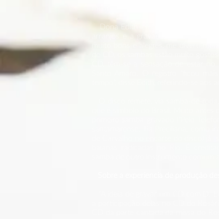
foi mãe de leite.
Dona Edith lembrava que desde a esco
arranjos e a gravação das faixas em
muito bons e alegres, me diverti mui
do CD, os sambas estão muito gostosos
CD, têm-se a sensação de estar no 
Santo Amaro. O registro "ficou ma
tempo", disse Edith, referindo-se aos 
O disco remete, via samba-de-roda, 
que é símbolo do Brasil. Muito antes
primeiro samba gravado ("Pelo Telefo
santamarense, Tia Preciliana, como i
de Carvalho no encarte do disco) já se
baianas radicadas no Rio. É credita
samba de outro instrumento comum a
Sobre a experiencia de produção desse
"A ideia de gravar um CD com D. Edi
a participação delas no CD do Rosári
CD da parte cantada da missa do Rosá