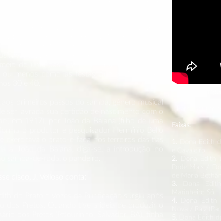
lha de repertório, feita por J. Velloso, até os
 si, tudo foi muito prazeroso. "Os músicos são
to. Eu também fiquei muito feliz com o resultado
", avaliou. E ela não exagera porque, ao ouvir o
meio de uma das festas de largo da cidade de
is ou menos como as festas que eu ia naquele
anos 30 e 40.
Clique na image
aos primeiros passos do samba, gênero musical
Para escutar a
 de ser lavrada sua certidão de nascimento com o
ne", em 1917), por João da Baiana (filho de uma
Faixas:
nforma o produtor e pesquisador Hermínio Bello
 exercitava o prato-e-faca nos terreiros das tias
1.
Dona Edith d
da a João da Baiana, diga-se, a introdução no
e
Cavaleiro
o samba-de-roda, o pandeiro.
2.
Dona Edith 
Pode Mais / Don
de Maria Bethân
 disco, J. Velloso conta:
3.
Dona Edith
Marinheiro S
th do Prato e Vozes da Purificação surgiu após
4.
Dona Edith 
o dos Pretos. Quando tive a ideia de produzir o
Nova / Raiz (Par
rio dos Pretos (Pelourinho, Salvador, BA), tinha
5.
Dona Edith do