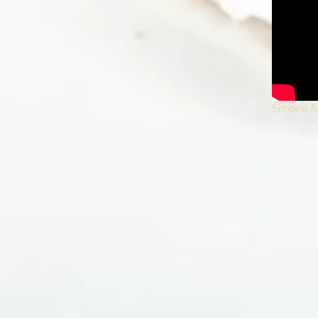
Simone M
(Roberto Me
CD: Simon
Acompanhe J. Velloso pelas redes s