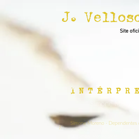
J. Vellos
Site ofic
I N T É R P R 
Simone Moreno
Simone Moreno - Dependentes d
1.
(Roberto Mendes e J. Velloso)
CD: Simone Moreno 1994