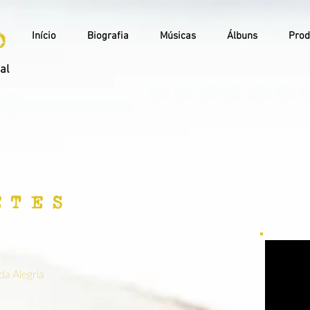
o
Início
Biografia
Músicas
Álbuns
Prod
ial
E T E S
a Alegria