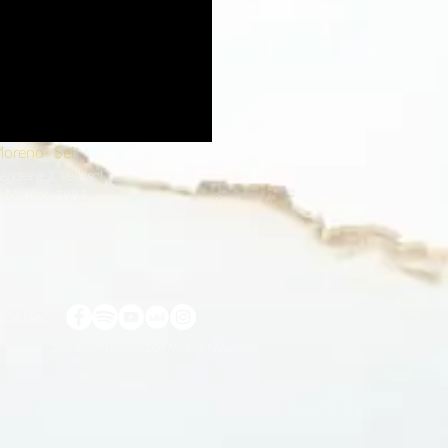
oreno- Sei
ndes e J. Velloso)
e Moreno 1994
ociais:
Site desenvolvido por Mirella Medeiros.