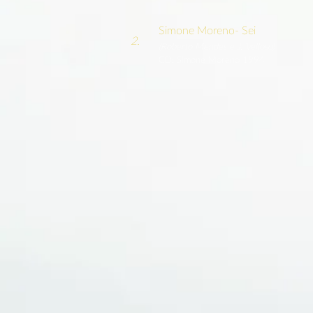
Simone Moreno- Sei
2.
(Roberto Mendes e J. Velloso)
CD: Simone Moreno 1994