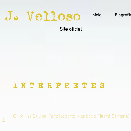
J. Velloso
Início
Biografi
Site oficial
I N T É R P R E T E S
Griot
Griot - Ya Saluba (Part: Roberto Mendes e Tiganá Santana
1.
(Roberto Mendes e J. Velloso)
DVD: Griot, 2014