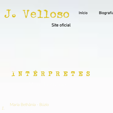
J. Velloso
Início
Biografi
Site oficial
I N T É R P R E T E S
Maria Bethânia
Maria Bethânia - Búzio
1.
(Roberto Mendes e
J. Velloso)