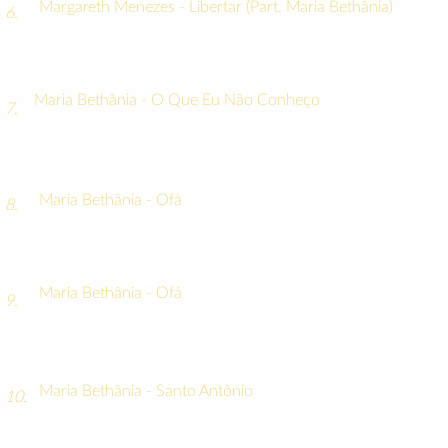
Margareth Menezes - Libertar (Part. Maria Bethânia)
6.
(Roberto Mendes e J. Velloso)
CD: Gente de Festa, 1995
Maria Bethânia - O Que Eu Não Conheço
7.
(Jorge Vercillo e J. Velloso)
CD: Tua, 2009
Maria Bethânia - Ofá
8.
(Roberto Mendes e J. Velloso)
CD: M
aria, 1988
Maria Bethânia - Ofá
9.
(Roberto Mendes e J. Velloso)
Show: Maria, 1988
Maria Bethânia - Santo Antônio
10.
(J. Velloso)
DVD: Brasileirinho, 2015