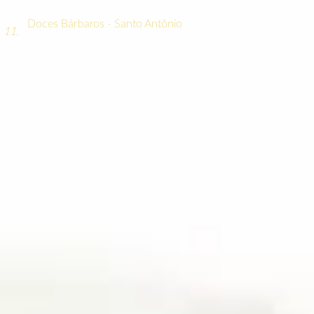
Doces Bárbaros - Santo Antônio
11.
(J. Velloso)
DVD: Outros doces Bábaros, 2002