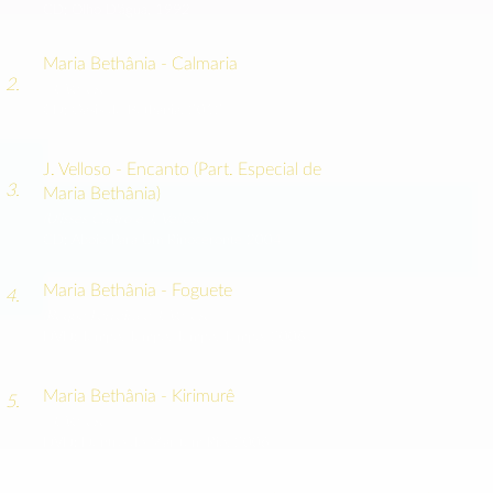
CD: Olho D'água, 1992
Maria Bethânia - Calmaria
2.
(
J. Velloso)
CD: Oasis de Bethânia, 2012
J. Velloso - Encanto (Part. Especial de
3.
Maria Bethânia)
(Ulisses Castro
e J. Velloso)
CD: Aboio Para Um Rinoceronte 2004
Maria Bethânia - Foguete
4.
(Roque Ferreira e J. Velloso)
DVD: Tempo, Tempo, Tempo, Tempo, 2006
Maria Bethânia - Kirimurê
5.
(
J. Velloso)
DVD: Dentro do Mar tem Rio, 2006