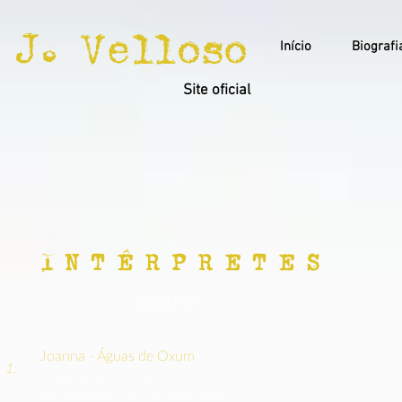
J. Velloso
Início
Biografi
Site oficial
I N T É R P R E T E S
Joanna
Joanna - Águas de Oxum
1.
(Roque Ferreira e J. Velloso)
CD: Joanna Ao Vivo - 20 Anos, 2000