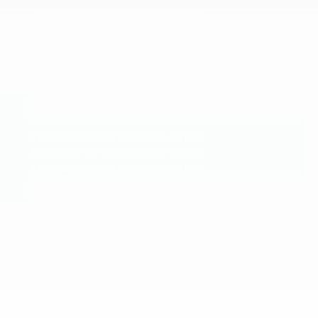
Inquietude do vento supera o medo
Inquietude do vento supera o medo
Santa Bárbara desfaz redemoinhos
Refaz os caminhos dos meus desejos em segredo
Ventania é quem faz mover moinhos
Voando pra longe os desassossegos
Inquietude do vento supera o medo
Inquietude do vento supera o medo
Inquietude do vento supera o medo
Inquietude do vento supera o medo
Nesta festa bárbara
A rainha se espalha no vento
Protegendo nosso pensamento
Corpo, alma e nossas paixões
Guerreira que muda o tempo
Senhora alegria