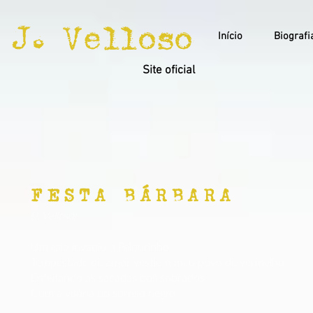
J. Velloso
Início
Biografi
Site oficial
FESTA BÁRBARA
(J. Velloso)
Um raio invadiu o Pelourinho
Tempestade de amor vestiu o meu povo de vermelho
Enfeitando as sacadas dos sobrados
Com a vitória do sorriso negro