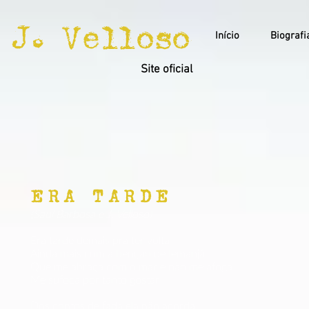
J. Velloso
Início
Biografi
Site oficial
ERA TARDE
(Saul Barbosa e J. Velloso)
Era tarde demais pra ter volta
Ainda mais com a benção de Iemanjá
Que me abraça com o mar e não me afoga
Me sufoca por tanto gostar
Dos contos de fada ela não acorda