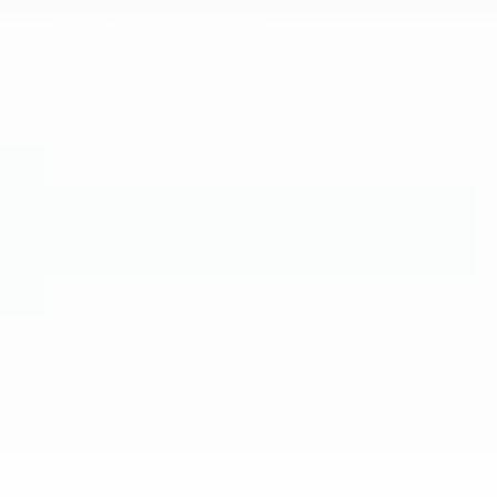
Mais eu sou filho do Gantois
Que me ajuda e traz sempre de volta
Minha força que vem de Oxalá
Levei para ver como anda a verdade
No centro do patrimônio da humanidade
Olodum ensinando dança para toda a cidade
Alfazema de Gandy tirai toda a maldade
Ô, ô Odoiá
Ô, ô babá
Ô, ô Odoiá
Olhos rasgados, triste franqueza
Paredes com riscos pra desabar
Pele turmalina tanta beleza
Turma linda com o dom de encantar
Mostrei para ela o que é nobreza
Pros seus olhos virgens de tristeza constatar
Que mesmo no canto temido da pobreza
É onde nasce alegria para ela cantar