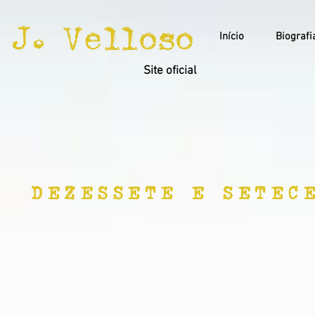
J. Velloso
Início
Biografi
Site oficial
DEZESSETE E SETEC
(Wilson Café e J. Velloso)
Pandeireiro, pândego pandeiro
Pandeireiro onde mora sua graça de amar
É no sonho que é a grande maravilha
Mora dentro da cabeça, independente do lar
Camarada já me disse que hoje em dia