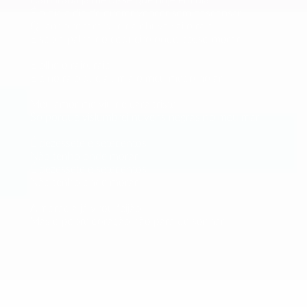
É o dia a dia de querer vencer sem descansar
Quando reparo que da chuva sai o raio
É sob a palha do coqueiro onde posso morar
E olhe o raio, raio
E é no raio que alumia o meu medo no ar
Meu amor me viu de cara triste
Só porque vislumbrei nuvens negras no meu mar
É dezessete e setecentos
Não tenho onde morar
É dezessete e setecentos
Não tenho onde morar
A moradia já virou feijão
Mas o pobre coração não para de sonhar