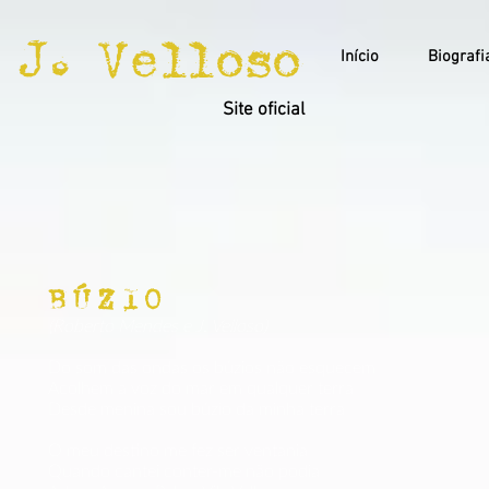
J. Velloso
Início
Biografi
Site oficial
BÚZIO
(Roberto Mendes e J. Velloso)
Do som das ondas os búzios não esquecem
Acolhem a voz do mar em qualquer terra
Desde menina sou búzio da minha terra
O meu destino me fez ser ventania
Quando cantei conter-me não podia