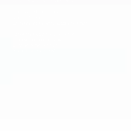
Adros, Amaro, Palco, Vila Velha
E tudo que há em mim
Vitória, Amparo, Mãe Maria
Levaram-me às profundezas do amar
Todos tons de amor que herdei
Num só corpo não cabia
Espalhei o meu cantar
Notre-Dame, doce Maria