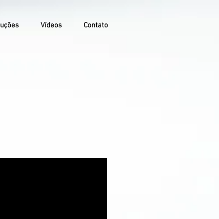
uções
Vídeos
Contato