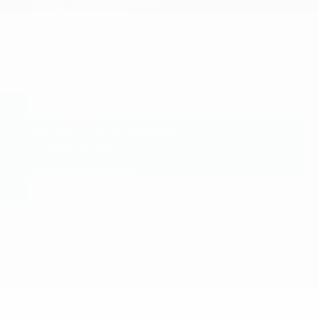
É sonhar acordado
Eu sonho contigo dos tempos
Da cana de açúcar
No escuro do engenho
Eu tampo sua boca com a minha
Eu te rendo na moenda
E levanto a sua saia
Oh filha mais bela
Do sangue dos reis da Nigéria
Comprei seu silêncio
Deixando no ar ameaças
Mas eu nunca percebi
Você já esperava ali por mim
Dormir com você
É um ritual sagrado
É não estar abandonado por Deus
Suspenso no ar amparado
Dormir com você
É sentir o prazer do prazer
É sonhar acordado