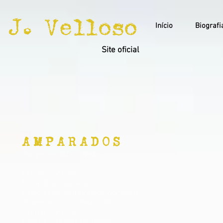
J. Velloso
Início
Biografi
Site oficial
AMPARADOS
(Jorge Vercillo e J. Velloso)
Dormir com você
É um ritual sagrado
É não estar abandonado por Deus
Suspenso no ar amparado
Dormir com você
É sentir o prazer do prazer